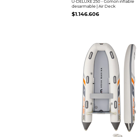
U-DELUXE 250 - Gomon inflable
desarmable | Air Deck
$1.146.606