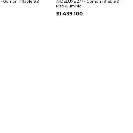
 Gomon inflable 9.9¨ |
A-DELUXE 277 - Gomon inflable 9.1¨ |
Piso Aluminio
$1.439.100