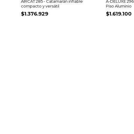
AIRCAT 285 - Catamarán inflable
A-DELUXE 296 -
compacto y versátil
Piso Aluminio
$1.376.929
$1.619.100