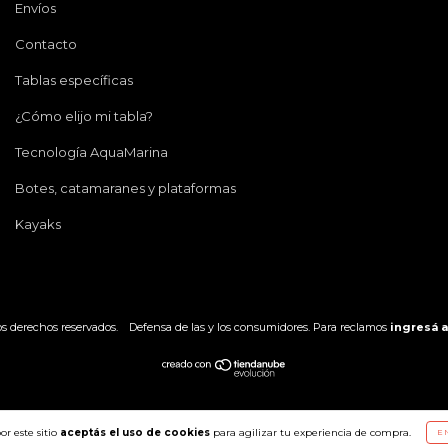
Envíos
Contacto
Tablas específicas
¿Cómo elijo mi tabla?
Tecnología AquaMarina
Botes, catamaranes y plataformas
Kayaks
os derechos reservados.
Defensa de las y los consumidores. Para reclamos
ingresá a
or este sitio
aceptás el uso de cookies
para agilizar tu experiencia de compra.
E