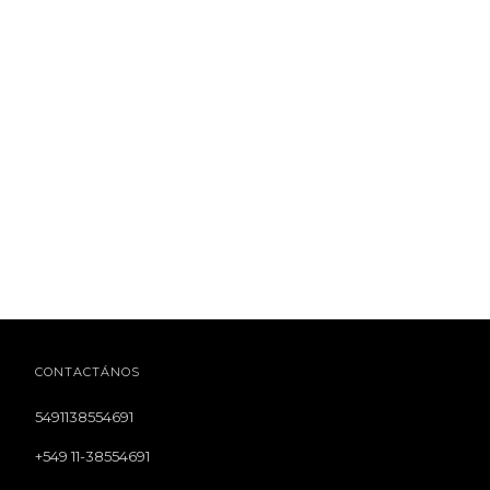
CONTACTÁNOS
5491138554691
+549 11-38554691