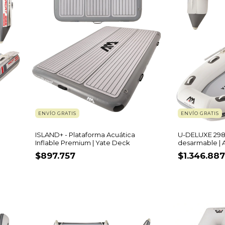
ENVÍO GRATIS
ENVÍO GRATIS
ISLAND+ - Plataforma Acuática
U-DELUXE 298 
Inflable Premium | Yate Deck
desarmable | 
$897.757
$1.346.887