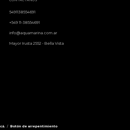
5491138554691
+549 11-38554691
info@aquamarina.com.ar
Mayor Irusta 2552 - Bella Vista
cá.
/
Botón de arrepentimiento