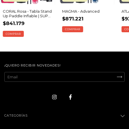
CORAL Rosa - Tabla Stand
MAGMA - Advanced
ATL
Up Paddle Inflable | SUP
$871.221
$9
105 kg | Advanced
$841.179
COMPRAR
CO
COMPRAR
¡QUIERO RECIBIR NOVEDADES!
CATEGORÍAS