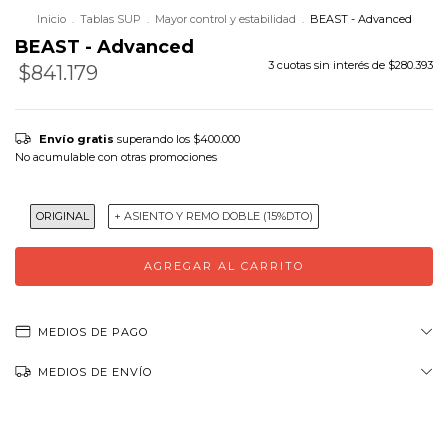
Inicio
.
Tablas SUP
.
Mayor control y estabilidad
.
BEAST - Advanced
BEAST - Advanced
3
cuotas sin interés de
$280.393
$841.179
Precio sin impuestos
$695.189,26
Envío gratis
superando los
$400.000
No acumulable con otras promociones
ORIGINAL
+ ASIENTO Y REMO DOBLE (15%DTO)
MEDIOS DE PAGO
MEDIOS DE ENVÍO