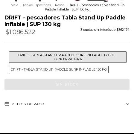
Inicio
.
Tablas Específicas
.
Pesca
.
DRIFT - pescadores Tabla Stand Up
Paddle Inflable | SUP 130 kg
DRIFT - pescadores Tabla Stand Up Paddle
Inflable | SUP 130 kg
3
cuotas sin interés de
$362.174
$1.086.522
Precio sin impuestos
$897.952,07
DRIFT - TABLA STAND UP PADDLE SURF INFLABLE 130 KG +
CONCERVADORA
DRIFT - TABLA STAND UP PADDLE SURF INFLABLE 130 KG
MEDIOS DE PAGO