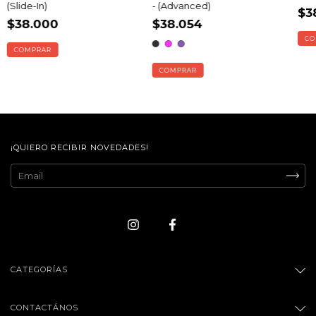
(Slide-In)
- (Advanced)
$3
$38.000
$38.054
COMPRAR
¡QUIERO RECIBIR NOVEDADES!
CATEGORÍAS
CONTACTÁNOS