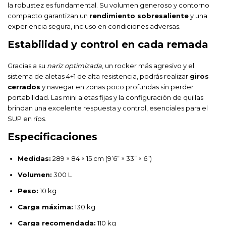
la robustez es fundamental. Su volumen generoso y contorno
compacto garantizan un
rendimiento sobresaliente
y una
experiencia segura, incluso en condiciones adversas.
Estabilidad y control en cada remada
Gracias a su
nariz optimizada
, un rocker más agresivo y el
sistema de aletas 4+1 de alta resistencia, podrás realizar
giros
cerrados
y navegar en zonas poco profundas sin perder
portabilidad. Las mini aletas fijas y la configuración de quillas
brindan una excelente respuesta y control, esenciales para el
SUP en ríos.
Especificaciones
Medidas:
289 × 84 × 15 cm (9’6” × 33” × 6”)
Volumen:
300 L
Peso:
10 kg
Carga máxima:
130 kg
Carga recomendada:
110 kg