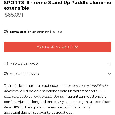
SPORTS III - remo Stand Up Paddle aluminio
extensible
$65.091
Precio sin impuestos
$53.794,21
Envío gratis
superando los
$400.000
MEDIOS DE PAGO
MEDIOS DE ENVÍO
Disfrutá de la máxima practicidad con este
remo extensible de
aluminio
, dividido en 3 secciones para un fácil transporte. Su
pala reforzada
y
mango estándar en T
garantizan resistencia y
confort. Ajustá la longitud entre 175 y 220 cm según tu necesidad.
Peso: 1100 g. Ideal para quienes buscan durabilidad y
adaptabilidad en sus aventuras acuáticas.