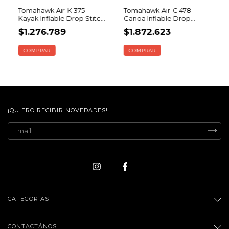
Tomahawk Air-K 375 -
Tomahawk Air-C 478 -
Kayak Inflable Drop Stitch
Canoa Inflable Drop
| 1 Persona
Stitch | 3 Personas
$1.276.789
$1.872.623
¡QUIERO RECIBIR NOVEDADES!
CATEGORÍAS
CONTACTÁNOS