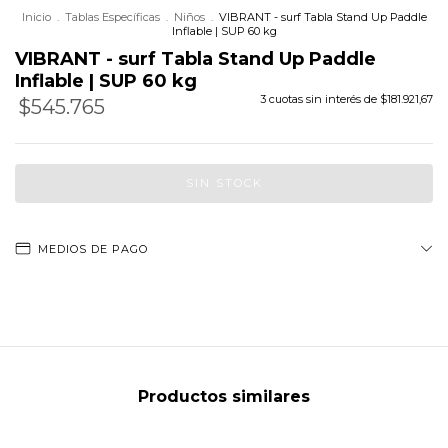
Inicio
.
Tablas Específicas
.
Niños
.
VIBRANT - surf Tabla Stand Up Paddle
Inflable | SUP 60 kg
VIBRANT - surf Tabla Stand Up Paddle
Inflable | SUP 60 kg
3
cuotas sin interés de
$181.921,67
$545.765
Precio sin impuestos
$451.045,45
MEDIOS DE PAGO
Productos similares