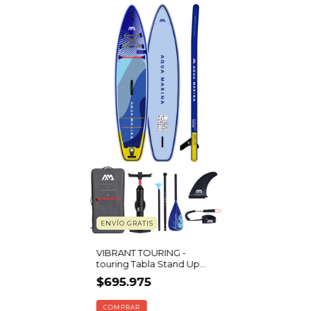
ENVÍO GRATIS
VIBRANT TOURING -
touring Tabla Stand Up
Paddle Inflable | SUP 80
$695.975
kg